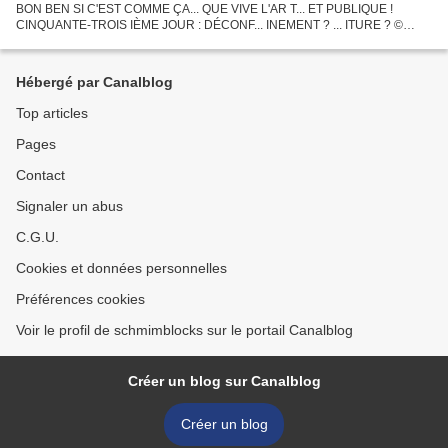
BON BEN SI C'EST COMME ÇA... QUE VIVE L'AR T... ET PUBLIQUE !
CINQUANTE-TROIS IÈME JOUR : DÉCONF... INEMENT ? ... ITURE ? ©
BLOCK'S BOARD peuplades 2017 - Acrylique sur plastiroc et toile...
Hébergé par Canalblog
Top articles
Pages
Contact
Signaler un abus
C.G.U.
Cookies et données personnelles
Préférences cookies
Voir le profil de schmimblocks sur le portail Canalblog
Créer un blog sur Canalblog
Créer un blog